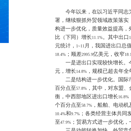
今年以来，在以习近平同志为
署，继续狠抓外贸领域政策落实
构进一步优化，质量效益提高，
比（下同）增长
。其中出口
11.1%
1
元统计，
月，我国进出口总
1~11
；顺差
亿美元，收窄
18.4%
2995.9
18
一是进出口实现较快增长。
元，增长
，规模已超去年全
14.8%
二是结构进一步优化。国际市
百分点至
，其中，对东盟、
57.8%
衡，中西部地区进出口增长
16.8%
个百分点至
，船舶、电动机
58.7%
和
；各类经营主体共同
10.4%
9.7%
至
；贸易方式进一步优化，
47.9%
三是动能转换加快。外贸竞争