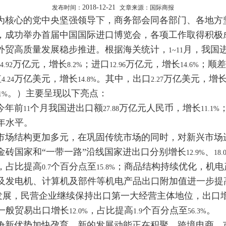
2018-12-21
发布时间：
文章来源：国际商报
核心的党中央坚强领导下，商务部会同各部门、各地方
，成功举办首届中国国际进口博览会，各项工作取得积极
外贸高质量发展稳步推进。根据海关统计，
月，我国
1~11
万亿元，增长
；进口
万亿元，增长
；顺
4.92
8.2%
12.96
14.6%
值
万亿美元，增长
。其中，出口
万亿美元，增
4.24
14.8%
2.27
。）主要呈现以下亮点：
.1%
今年前
个月我国进出口额
万亿元人民币，增长
11
27.88
11.1%
年水平。
场结构更加多元，在巩固传统市场的同时，对新兴市场
金砖国家和“一带一路”沿线国家进出口分别增长
、
12.9%
18.
，占比提高
个百分点至
；商品结构持续优化，机电
0.7
15.8%
及发电机、计算机及部件等机电产品出口附加值进一步提
发展，民营企业继续保持出口第一大经营主体地位，出口
一般贸易出口增长
，占比提高
个百分点至
。
12.0%
1.9
56.3%
新优势加快孕育，新的发展动能正在积聚。跨境电商、