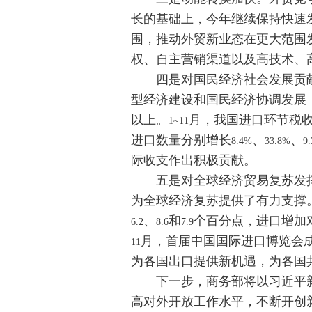
长的基础上，今年继续保持快速
围，推动外贸新业态在更大范围
权、自主营销渠道以及高技术、
四是对国民经济社会发展贡献增
型经济建设和国民经济协调发展
以上。
月，我国进口环节税
1~11
进口数量分别增长
、
、
8.4%
33.8%
9
际收支作出积极贡献。
五是对全球经济贸易复苏发挥
为全球经济复苏提供了有力支撑
、
和
个百分点，进口增加
6.2
8.6
7.9
月，首届中国国际进口博览会
11
为各国出口提供新机遇，为各国
下一步，商务部将以习近平新
高对外开放工作水平，不断开创