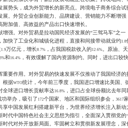
发展势头，成为外贸增长的新亮点。跨境电子商务综合试
发展。外贸企业创新能力、品牌建设、营销能力不断增强
高附加值、高效益的产品出口快速增长。
强。对外贸易是拉动国民经济发展的“三驾马车”之一
，加快了工业化和城镇化进程，直接和间接带动就业约
1.8
收
万亿元，增长
，占我国税款收入的
。原油、
1.9
8.7%
12.6%
和
，有效缓解了国内资源制约。同时，进出口较
.3%
16.4%
重要作用。对外贸易的快速发展不仅推动了我国经济的
。根据
统计，今年前三季度，我国进口增速比美国、
WTO
对全球进口增长贡献率达
，进口占全球份额比去年同
16.8%
成功举办，吸引了
个国家、地区和国际组织参会，
172
3617
共享中国发展红利搭建新平台，为世界经济增长注入新动
时代中国特色社会主义思想为指引，全面深入贯彻党的
新时代对外开放新局面。牢固树立和贯彻新发展理念，深