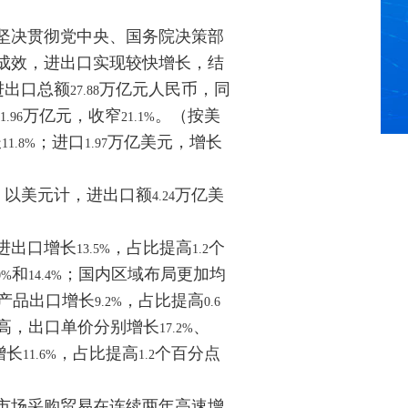
坚决贯彻党中央、国务院决策部
成效，进出口实现较快增长，结
进出口总额
万亿元人民币，同
27.88
差
万亿元，收窄
。（按美
1.96
21.1%
长
；进口
万亿美元，增长
11.8%
1.97
；以美元计，进出口额
万亿美
4.24
进出口增长
，占比提高
个
13.5%
1.2
和
；国内区域布局更加均
0%
14.4%
产品出口增长
，占比提高
9.2%
0.6
高，出口单价分别增长
、
17.2%
增长
，占比提高
个百分点
11.6%
1.2
市场采购贸易在连续两年高速增